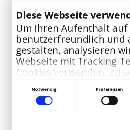
Diese Webseite verwend
Um Ihren Aufenthalt auf
benutzerfreundlich und 
gestalten, analysieren wi
Webseite mit Tracking-T
Cookies verwenden. Zusä
Werbepartner Cookies, u
Einwilligungsauswahl
Notwendig
Präferenzen
Ihre Bedürfnisse anzupa
die Verwendung von Cookies
DSGVO.
Ebenfalls willigen Sie ein