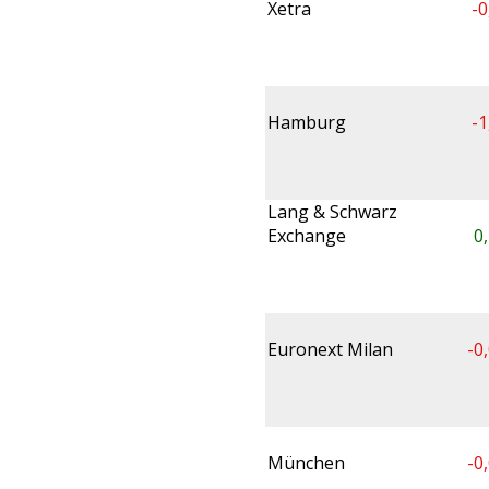
Xetra
-0
Hamburg
-1
Lang & Schwarz
Exchange
0
Euronext Milan
-0
München
-0