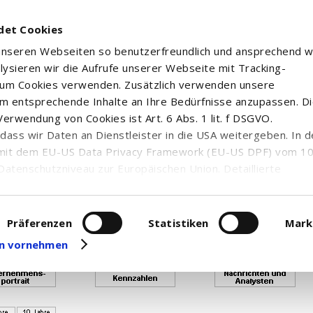
det Cookies
 unseren Webseiten so benutzerfreundlich und ansprechend w
alysieren wir die Aufrufe unserer Webseite mit Tracking-
rum Cookies verwenden. Zusätzlich verwenden unsere
m entsprechende Inhalte an Ihre Bedürfnisse anzupassen. D
erwendung von Cookies ist Art. 6 Abs. 1 lit. f DSGVO.
n, dass wir Daten an Dienstleister in die USA weitergeben. In 
uf von Realtimekursen ist verbraucht, so dass Ihnen Neart
mit dem EU-US Data Privacy Framework (EU-US DPF) vom 10. 
enden Sie sich bitte an die Top Trader - Hotline unter 0800
Datenschutzniveau zur Europäischen Union. Detaillierte
ei uns eingesetzten Cookies und deren Funktion, Hinweise zu
erarbeitung personenbezogener Daten und die Datenverarbe
TS ETF - 1C U...
uf unserer Seite zum
Datenschutz
. Dort können Sie Ihre
Präferenzen
Statistiken
Mark
eit widerrufen oder anpassen.
gen vornehmen