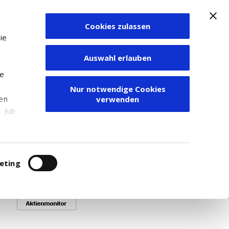
Cookies zulassen
Zum Depot
ie
Auswahl erlauben
ie
Nur notwendige Cookies
den
verwenden
ime-Kurse angezeigt werden.
Juli
 - 20 80 999.
r
itung
eting