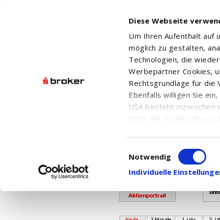
Diese Webseite verwen
Um Ihren Aufenthalt auf
möglich zu gestalten, an
Technologien, die wiede
Werbepartner Cookies, u
Rechtsgrundlage für die V
Ebenfalls willigen Sie ei
Ihr Kontingent für den Abr
USA besteht inzwischen 
Bei Fragen w
2023 ein vergleichbares 
Informationen über die b
damit einhergehenden V
Einwilligungsauswahl
XTRACKERS MSCI WORLD UCI
in den USA, finden Sie a
Notwendig
Einwilligung auch jederz
Individuelle Einstellun