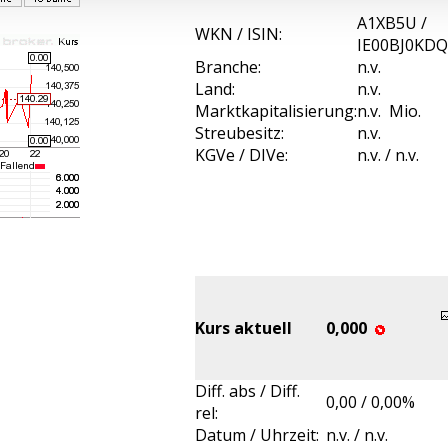
A1XB5U /
WKN / ISIN:
IE00BJ0KDQ
Branche:
n.v.
Land:
n.v.
Marktkapitalisierung:
n.v. Mio.
Streubesitz:
n.v.
KGVe / DIVe:
n.v. / n.v.
Kurs aktuell
0,000
Diff. abs / Diff.
0,00 / 0,00%
rel:
Datum / Uhrzeit:
n.v. / n.v.