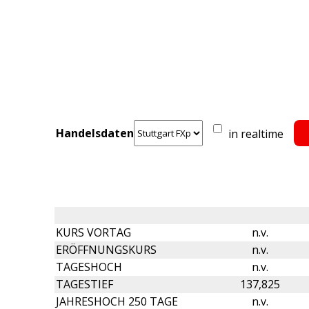
Handelsdaten
in realtime
KURS VORTAG
n.v.
ERÖFFNUNGSKURS
n.v.
TAGESHOCH
n.v.
TAGESTIEF
137,825
JAHRESHOCH 250 TAGE
n.v.