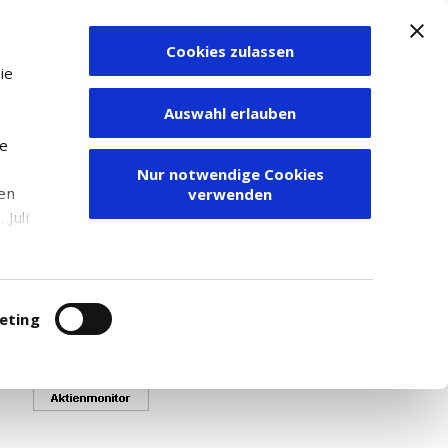
Cookies zulassen
Zum Depot
ie
Auswahl erlauben
ie
Nur notwendige Cookies
den
verwenden
ime-Kurse angezeigt werden.
Juli
 - 20 80 999.
r
itung
eting