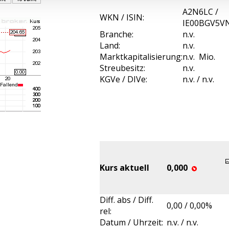
A2N6LC /
WKN / ISIN:
IE00BGV5V
Branche:
n.v.
Land:
n.v.
Marktkapitalisierung:
n.v. Mio.
Streubesitz:
n.v.
KGVe / DIVe:
n.v. / n.v.
Kurs aktuell
0,000
Diff. abs / Diff.
0,00 / 0,00%
rel:
Datum / Uhrzeit:
n.v. / n.v.