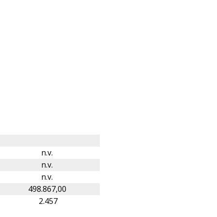
n.v.
n.v.
n.v.
498.867,00
2.457