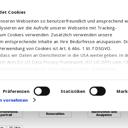
det Cookies
 unseren Webseiten so benutzerfreundlich und ansprechend w
alysieren wir die Aufrufe unserer Webseite mit Tracking-
rum Cookies verwenden. Zusätzlich verwenden unsere
m entsprechende Inhalte an Ihre Bedürfnisse anzupassen. D
erwendung von Cookies ist Art. 6 Abs. 1 lit. f DSGVO.
n, dass wir Daten an Dienstleister in die USA weitergeben. In 
uf von Realtimekursen ist verbraucht, so dass Ihnen Neart
mit dem EU-US Data Privacy Framework (EU-US DPF) vom 10. 
enden Sie sich bitte an die Top Trader - Hotline unter 0800
Datenschutzniveau zur Europäischen Union. Detaillierte
ei uns eingesetzten Cookies und deren Funktion, Hinweise zu
erarbeitung personenbezogener Daten und die Datenverarbe
ELLIGENCE & B...
uf unserer Seite zum
Datenschutz
. Dort können Sie Ihre
Präferenzen
Statistiken
Mark
eit widerrufen oder anpassen.
gen vornehmen