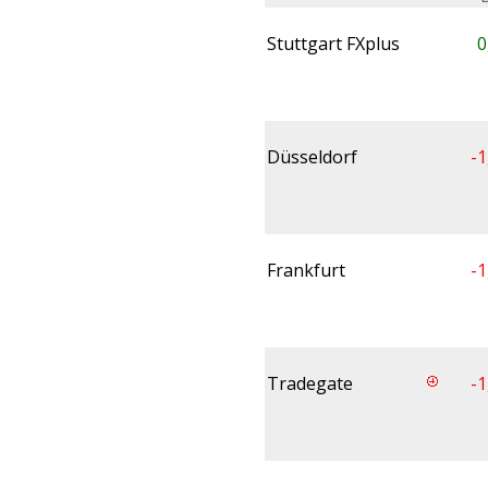
Stuttgart FXplus
0
Düsseldorf
-1
Frankfurt
-1
Tradegate
-1