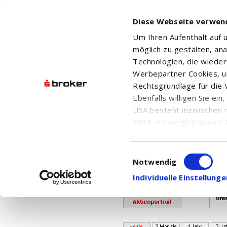
Diese Webseite verwen
Um Ihren Aufenthalt auf
möglich zu gestalten, an
Technologien, die wiede
Werbepartner Cookies, u
Rechtsgrundlage für die V
Ebenfalls willigen Sie ei
Ihr Kontingent für den Abr
USA besteht inzwischen 
Bei Fragen w
2023 ein vergleichbares 
Informationen über die b
damit einhergehenden V
Einwilligungsauswahl
XTRACKERS ARTIFICIAL INT
in den USA, finden Sie a
Notwendig
Einwilligung auch jederz
Individuelle Einstellun