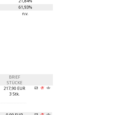
21,84%
61,93%
n.v.
BRIEF
STÜCKE
217,90 EUR
3 Stk.