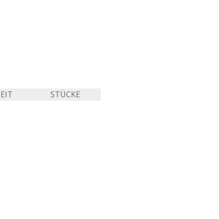
EIT
STÜCKE