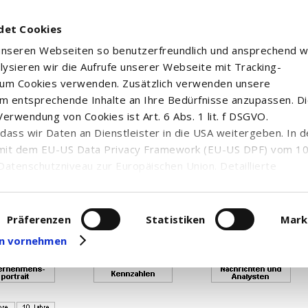
det Cookies
 unseren Webseiten so benutzerfreundlich und ansprechend w
alysieren wir die Aufrufe unserer Webseite mit Tracking-
rum Cookies verwenden. Zusätzlich verwenden unsere
m entsprechende Inhalte an Ihre Bedürfnisse anzupassen. D
erwendung von Cookies ist Art. 6 Abs. 1 lit. f DSGVO.
n, dass wir Daten an Dienstleister in die USA weitergeben. In 
uf von Realtimekursen ist verbraucht, so dass Ihnen Neart
mit dem EU-US Data Privacy Framework (EU-US DPF) vom 10. 
enden Sie sich bitte an die Top Trader - Hotline unter 0800
Datenschutzniveau zur Europäischen Union. Detaillierte
ei uns eingesetzten Cookies und deren Funktion, Hinweise zu
erarbeitung personenbezogener Daten und die Datenverarbe
TF (DE) - EU...
uf unserer Seite zum
Datenschutz
. Dort können Sie Ihre
Präferenzen
Statistiken
Mark
eit widerrufen oder anpassen.
gen vornehmen