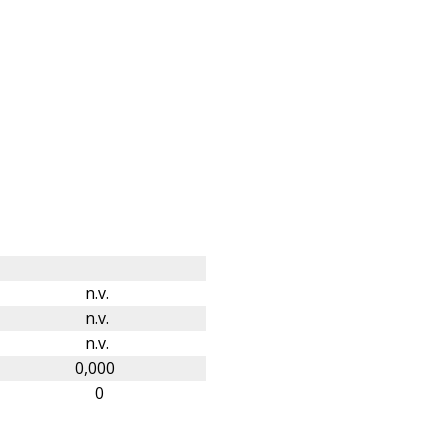
n.v.
n.v.
n.v.
0,000
0