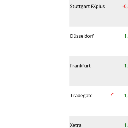
Stuttgart FXplus
-0
Düsseldorf
1
Frankfurt
1
Tradegate
1
Xetra
1