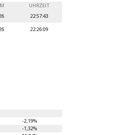
UM
UHRZEIT
26
22:57:43
26
22:26:09
-2,19%
-1,32%