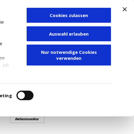
Cookies zulassen
Zum Depot
ie
Auswahl erlauben
ie
Nur notwendige Cookies
den
verwenden
ime-Kurse angezeigt werden.
Juli
 - 20 80 999.
r
itung
eting