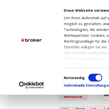
Diese Webseite verwen
Um Ihren Aufenthalt auf
möglich zu gestalten, an
Technologien, die wiede
Werbepartner Cookies, u
Rechtsgrundlage für die V
Ebenfalls willigen Sie ei
Ihr Kontingent für den Abr
USA besteht inzwischen 
Bei Fragen w
2023 ein vergleichbares 
Informationen über die b
damit einhergehenden V
Einwilligungsauswahl
ISHARES CORE DAX® UCITS E
in den USA, finden Sie a
Notwendig
Einwilligung auch jederz
Individuelle Einstellun