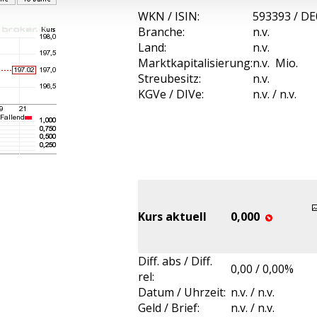
WKN / ISIN:
593393 / D
Branche:
n.v.
Land:
n.v.
Marktkapitalisierung:
n.v. Mio.
Streubesitz:
n.v.
KGVe / DIVe:
n.v. / n.v.
Kurs aktuell
0,000
Diff. abs / Diff.
0,00 / 0,00%
rel:
Datum / Uhrzeit:
n.v. / n.v.
Geld / Brief:
n.v. / n.v.