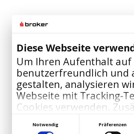
Diese Webseite verwend
Um Ihren Aufenthalt auf
benutzerfreundlich und 
gestalten, analysieren wi
Webseite mit Tracking-T
Cookies verwenden. Zusä
Werbepartner Cookies, u
Einwilligungsauswahl
Notwendig
Präferenzen
Ihre Bedürfnisse anzupa