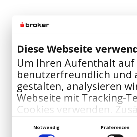
Diese Webseite verwend
Um Ihren Aufenthalt auf
benutzerfreundlich und 
gestalten, analysieren wi
Webseite mit Tracking-T
Cookies verwenden. Zusä
Werbepartner Cookies, u
Einwilligungsauswahl
Notwendig
Präferenzen
Ihre Bedürfnisse anzupa