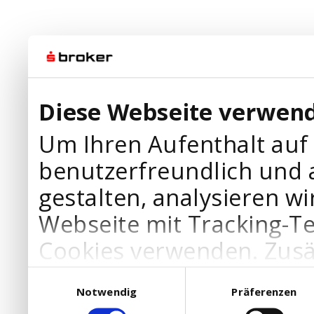
Diese Webseite verwend
Um Ihren Aufenthalt auf
benutzerfreundlich und 
gestalten, analysieren wi
Webseite mit Tracking-T
Cookies verwenden. Zusä
Werbepartner Cookies, u
Einwilligungsauswahl
Notwendig
Präferenzen
Ihre Bedürfnisse anzupa