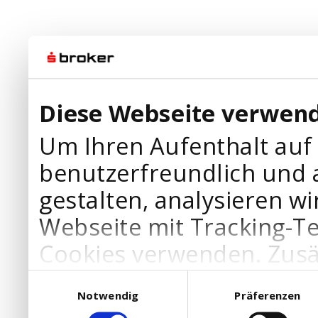
Diese Webseite verwend
Um Ihren Aufenthalt auf
benutzerfreundlich und 
gestalten, analysieren wi
Webseite mit Tracking-T
Cookies verwenden. Zusä
Werbepartner Cookies, u
Einwilligungsauswahl
Notwendig
Präferenzen
Ihre Bedürfnisse anzupa