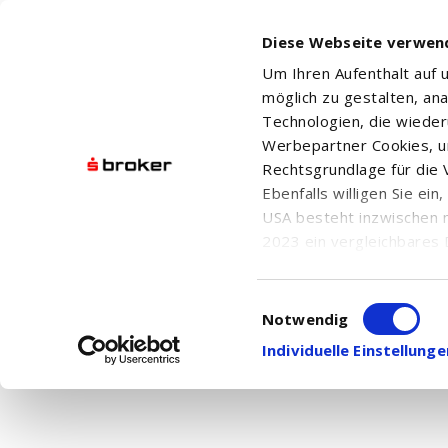
Diese Webseite verwen
Um Ihren Aufenthalt auf
möglich zu gestalten, an
Technologien, die wiede
Werbepartner Cookies, u
Forbidde
Rechtsgrundlage für die V
Ebenfalls willigen Sie ei
You don't
USA besteht inzwischen 
2023 ein vergleichbares 
Informationen über die b
damit einhergehenden V
Einwilligungsauswahl
in den USA, finden Sie a
Notwendig
Einwilligung auch jederz
Individuelle Einstellun