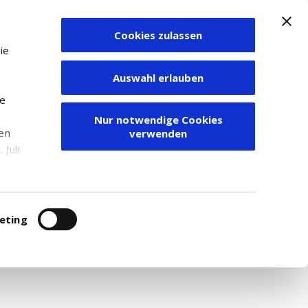
Cookies zulassen
Zum Depot
ie
Auswahl erlauben
ie
Nur notwendige Cookies
den
verwenden
Juli
r
itung
eting