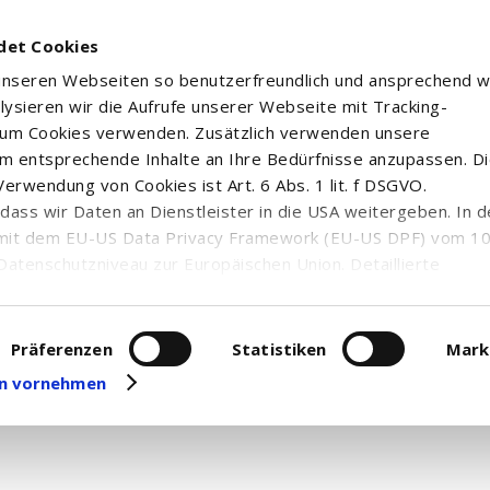
det Cookies
 unseren Webseiten so benutzerfreundlich und ansprechend w
alysieren wir die Aufrufe unserer Webseite mit Tracking-
rum Cookies verwenden. Zusätzlich verwenden unsere
m entsprechende Inhalte an Ihre Bedürfnisse anzupassen. D
n
erwendung von Cookies ist Art. 6 Abs. 1 lit. f DSGVO.
n, dass wir Daten an Dienstleister in die USA weitergeben. In 
 have permission to access this resource.
mit dem EU-US Data Privacy Framework (EU-US DPF) vom 10. 
Datenschutzniveau zur Europäischen Union. Detaillierte
ei uns eingesetzten Cookies und deren Funktion, Hinweise zu
erarbeitung personenbezogener Daten und die Datenverarbe
uf unserer Seite zum
Datenschutz
. Dort können Sie Ihre
Präferenzen
Statistiken
Mark
eit widerrufen oder anpassen.
gen vornehmen