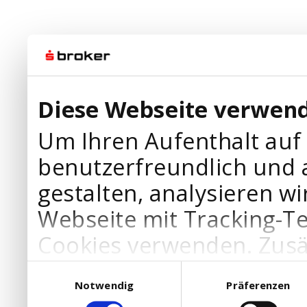
Diese Webseite verwend
Um Ihren Aufenthalt auf
benutzerfreundlich und 
gestalten, analysieren wi
Webseite mit Tracking-T
Cookies verwenden. Zusä
Werbepartner Cookies, u
Einwilligungsauswahl
Notwendig
Präferenzen
Ihre Bedürfnisse anzupa