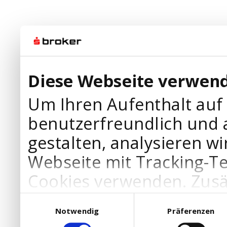
Diese Webseite verwend
Um Ihren Aufenthalt auf
benutzerfreundlich und 
gestalten, analysieren wi
Webseite mit Tracking-T
Cookies verwenden. Zusä
Werbepartner Cookies, u
Einwilligungsauswahl
Notwendig
Präferenzen
Ihre Bedürfnisse anzupa