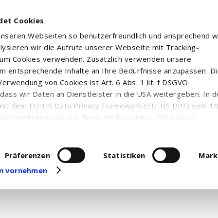
det Cookies
 unseren Webseiten so benutzerfreundlich und ansprechend w
alysieren wir die Aufrufe unserer Webseite mit Tracking-
rum Cookies verwenden. Zusätzlich verwenden unsere
m entsprechende Inhalte an Ihre Bedürfnisse anzupassen. D
n
erwendung von Cookies ist Art. 6 Abs. 1 lit. f DSGVO.
n, dass wir Daten an Dienstleister in die USA weitergeben. In 
 have permission to access this resource.
mit dem EU-US Data Privacy Framework (EU-US DPF) vom 10. 
Datenschutzniveau zur Europäischen Union. Detaillierte
ei uns eingesetzten Cookies und deren Funktion, Hinweise zu
erarbeitung personenbezogener Daten und die Datenverarbe
uf unserer Seite zum
Datenschutz
. Dort können Sie Ihre
Präferenzen
Statistiken
Mark
eit widerrufen oder anpassen.
gen vornehmen