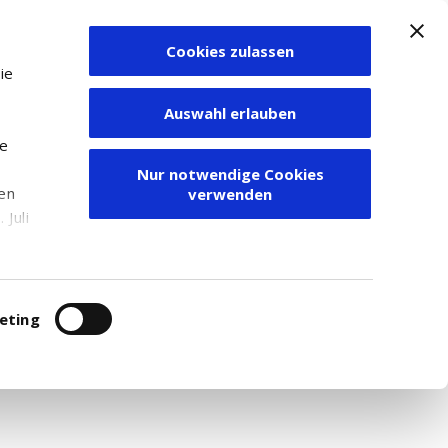
Cookies zulassen
Zum Depot
ie
Auswahl erlauben
ie
Nur notwendige Cookies
den
verwenden
Juli
r
itung
eting