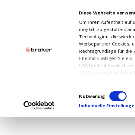
Diese Webseite verwen
Um Ihren Aufenthalt auf
möglich zu gestalten, an
Technologien, die wiede
Werbepartner Cookies, u
Forbidde
Rechtsgrundlage für die V
Ebenfalls willigen Sie ei
You don't
USA besteht inzwischen 
2023 ein vergleichbares 
Informationen über die b
damit einhergehenden V
Einwilligungsauswahl
in den USA, finden Sie a
Notwendig
Einwilligung auch jederz
Individuelle Einstellun