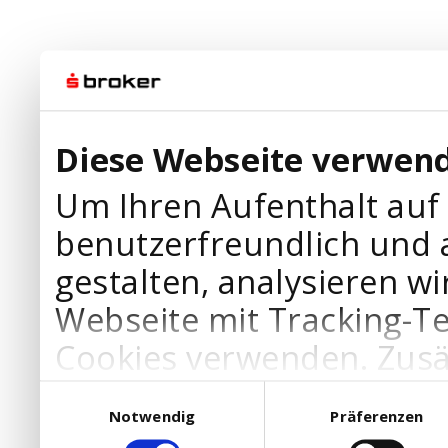
Diese Webseite verwend
Um Ihren Aufenthalt auf
benutzerfreundlich und 
gestalten, analysieren wi
Webseite mit Tracking-T
Cookies verwenden. Zusä
Werbepartner Cookies, u
Einwilligungsauswahl
Notwendig
Präferenzen
Ihre Bedürfnisse anzupa