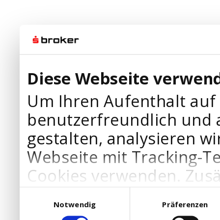
Diese Webseite verwend
Um Ihren Aufenthalt auf
benutzerfreundlich und 
gestalten, analysieren wi
Webseite mit Tracking-T
Cookies verwenden. Zusä
Werbepartner Cookies, u
Einwilligungsauswahl
Notwendig
Präferenzen
Ihre Bedürfnisse anzupa