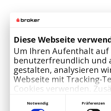
Diese Webseite verwend
Um Ihren Aufenthalt auf
benutzerfreundlich und 
gestalten, analysieren wi
Webseite mit Tracking-T
Cookies verwenden. Zusä
Werbepartner Cookies, u
Einwilligungsauswahl
Notwendig
Präferenzen
Ihre Bedürfnisse anzupa