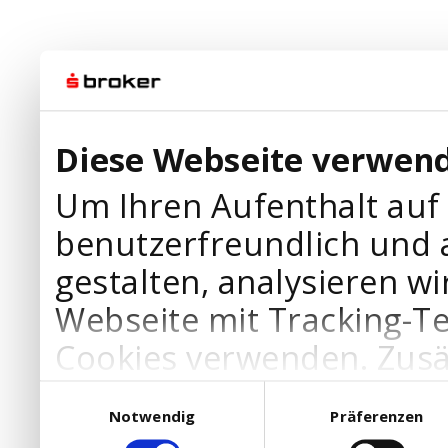
Diese Webseite verwend
Um Ihren Aufenthalt auf
benutzerfreundlich und 
gestalten, analysieren wi
Webseite mit Tracking-T
Cookies verwenden. Zusä
Werbepartner Cookies, u
Einwilligungsauswahl
Notwendig
Präferenzen
Ihre Bedürfnisse anzupa