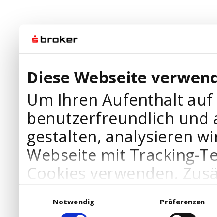
Diese Webseite verwend
Um Ihren Aufenthalt auf
benutzerfreundlich und 
gestalten, analysieren wi
Webseite mit Tracking-T
Cookies verwenden. Zusä
Werbepartner Cookies, u
Einwilligungsauswahl
Notwendig
Präferenzen
Ihre Bedürfnisse anzupa