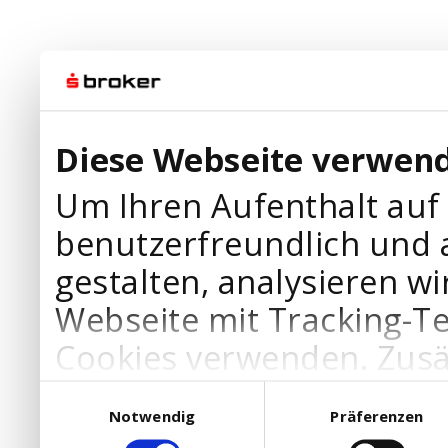
Diese Webseite verwend
Um Ihren Aufenthalt auf
benutzerfreundlich und 
gestalten, analysieren wi
Webseite mit Tracking-T
Cookies verwenden. Zusä
Werbepartner Cookies, u
Einwilligungsauswahl
Notwendig
Präferenzen
Ihre Bedürfnisse anzupa