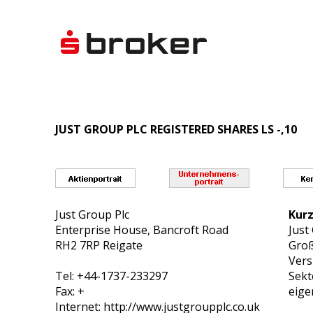
JUST GROUP PLC REGISTERED SHARES LS -,10
Just Group Plc
Kurz
Enterprise House, Bancroft Road
Just
RH2 7RP Reigate
Groß
Vers
Tel: +44-1737-233297
Sekt
Fax: +
eige
Internet: http://www.justgroupplc.co.uk