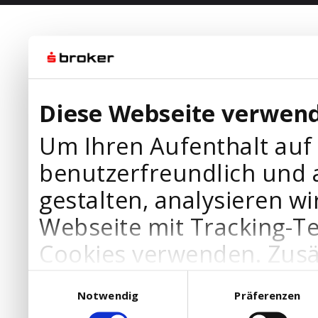
Diese Webseite verwend
Um Ihren Aufenthalt auf
benutzerfreundlich und 
gestalten, analysieren wi
Webseite mit Tracking-T
Cookies verwenden. Zusä
Werbepartner Cookies, u
Einwilligungsauswahl
Notwendig
Präferenzen
Ihre Bedürfnisse anzupa