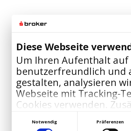
Diese Webseite verwend
Um Ihren Aufenthalt auf
benutzerfreundlich und 
gestalten, analysieren wi
Webseite mit Tracking-T
Cookies verwenden. Zusä
Werbepartner Cookies, u
Einwilligungsauswahl
Notwendig
Präferenzen
Ihre Bedürfnisse anzupa