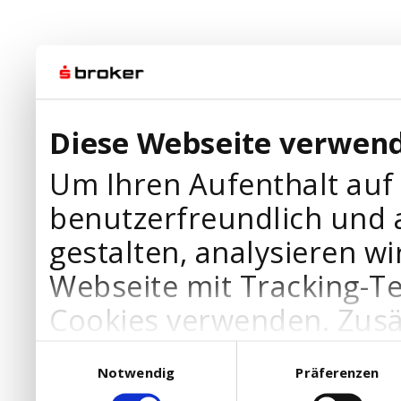
Diese Webseite verwend
Um Ihren Aufenthalt auf
benutzerfreundlich und 
gestalten, analysieren wi
Webseite mit Tracking-T
Cookies verwenden. Zusä
Werbepartner Cookies, u
Einwilligungsauswahl
Notwendig
Präferenzen
Ihre Bedürfnisse anzupa