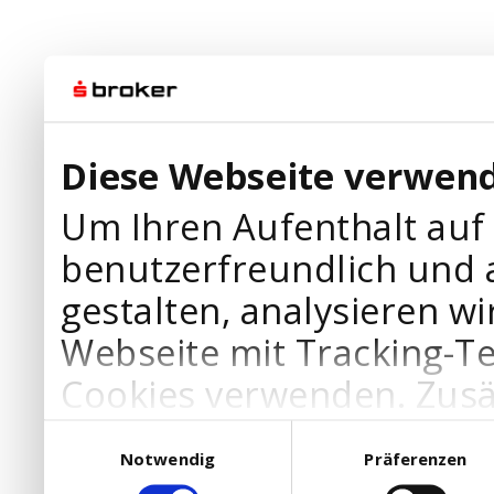
Diese Webseite verwend
Um Ihren Aufenthalt auf
benutzerfreundlich und 
gestalten, analysieren wi
Webseite mit Tracking-T
Cookies verwenden. Zusä
Werbepartner Cookies, u
Einwilligungsauswahl
Notwendig
Präferenzen
Ihre Bedürfnisse anzupa