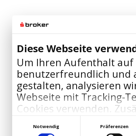
Diese Webseite verwend
Um Ihren Aufenthalt auf
benutzerfreundlich und 
gestalten, analysieren wi
Webseite mit Tracking-T
Cookies verwenden. Zusä
Werbepartner Cookies, u
Einwilligungsauswahl
Notwendig
Präferenzen
Ihre Bedürfnisse anzupa