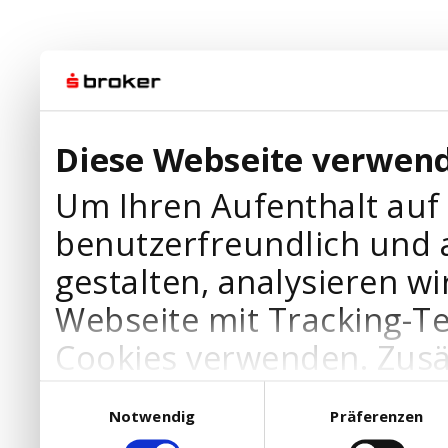
Diese Webseite verwend
Um Ihren Aufenthalt auf
benutzerfreundlich und 
gestalten, analysieren wi
Webseite mit Tracking-T
Cookies verwenden. Zusä
Werbepartner Cookies, u
Einwilligungsauswahl
Notwendig
Präferenzen
Ihre Bedürfnisse anzupa