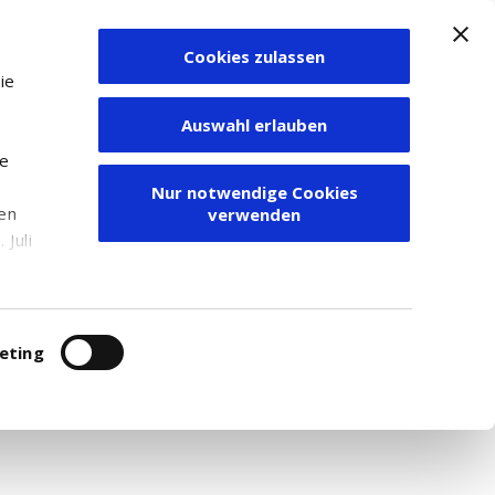
Cookies zulassen
Zum Depot
ie
Auswahl erlauben
ie
Nur notwendige Cookies
den
verwenden
Juli
r
itung
eting
Sitz in New York, USA, das primär im Bereich
ifizierung des Unternehmens basiert auf dem