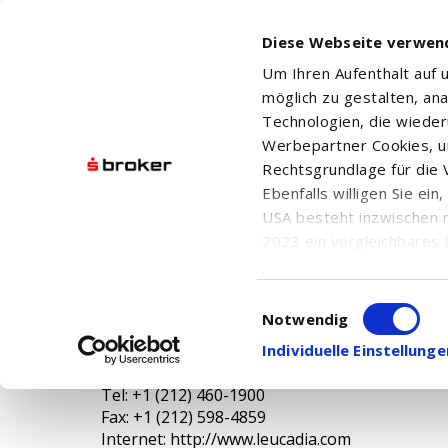
Diese Webseite verwen
Um Ihren Aufenthalt auf
möglich zu gestalten, an
Technologien, die wiede
Werbepartner Cookies, u
Rechtsgrundlage für die V
JEFFERIES FINANCIAL GROUP INC.
Ebenfalls willigen Sie ei
USA besteht inzwischen 
2023 ein vergleichbares 
Informationen über die b
damit einhergehenden V
Jefferies Financial Group Inc.
Einwilligungsauswahl
in den USA, finden Sie a
Notwendig
315 Park Avenue South
Einwilligung auch jederz
Individuelle Einstellun
NY 10010 New York
USA
Tel: +1 (212) 460-1900
Fax: +1 (212) 598-4859
Internet: http://www.leucadia.com