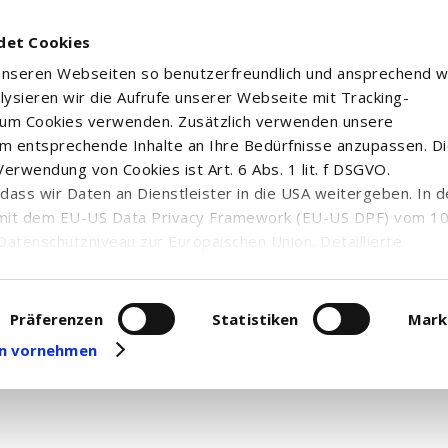
det Cookies
 unseren Webseiten so benutzerfreundlich und ansprechend w
alysieren wir die Aufrufe unserer Webseite mit Tracking-
rum Cookies verwenden. Zusätzlich verwenden unsere
m entsprechende Inhalte an Ihre Bedürfnisse anzupassen. D
erwendung von Cookies ist Art. 6 Abs. 1 lit. f DSGVO.
n, dass wir Daten an Dienstleister in die USA weitergeben. In 
mit dem EU-US Data Privacy Framework (EU-US DPF) vom 10. 
Datenschutzniveau zur Europäischen Union. Detaillierte
ei uns eingesetzten Cookies und deren Funktion, Hinweise zu
erarbeitung personenbezogener Daten und die Datenverarbe
Kurzportrait
uf unserer Seite zum
Datenschutz
. Dort können Sie Ihre
Präferenzen
Statistiken
Mark
Jefferies Financial Group Inc. ist ein Unternehmen mit 
eit widerrufen oder anpassen.
gen vornehmen
Wertpapierdienstleistungen tätig ist. Die Sektorklass
FactSet eigenen RBICS Sektorsystem.