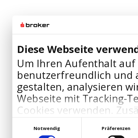
Diese Webseite verwend
Um Ihren Aufenthalt auf
benutzerfreundlich und 
gestalten, analysieren wi
Webseite mit Tracking-T
Cookies verwenden. Zusä
Werbepartner Cookies, u
Einwilligungsauswahl
Notwendig
Präferenzen
Ihre Bedürfnisse anzupa