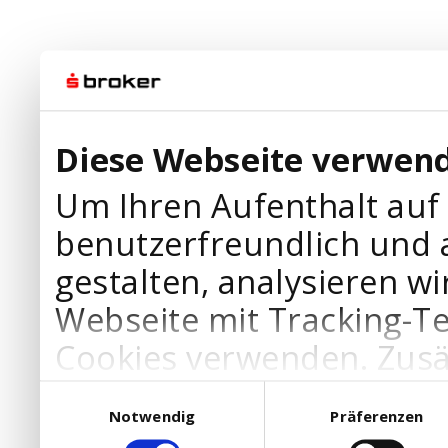
Diese Webseite verwend
Um Ihren Aufenthalt auf
benutzerfreundlich und 
gestalten, analysieren wi
Webseite mit Tracking-T
Cookies verwenden. Zusä
Werbepartner Cookies, u
Einwilligungsauswahl
Notwendig
Präferenzen
Ihre Bedürfnisse anzupa