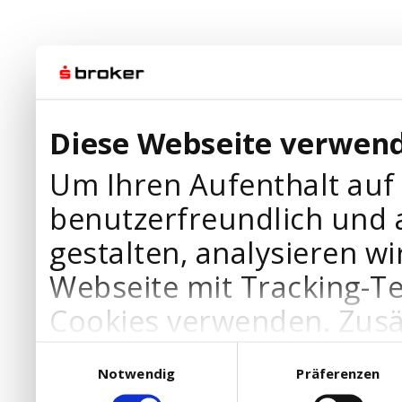
Diese Webseite verwend
Um Ihren Aufenthalt auf
benutzerfreundlich und 
gestalten, analysieren wi
Webseite mit Tracking-T
Cookies verwenden. Zusä
Werbepartner Cookies, u
Einwilligungsauswahl
Notwendig
Präferenzen
Ihre Bedürfnisse anzupa