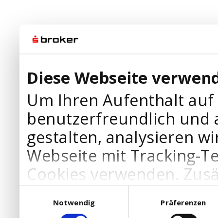
Diese Webseite verwend
Um Ihren Aufenthalt auf
benutzerfreundlich und 
gestalten, analysieren wi
Webseite mit Tracking-T
Cookies verwenden. Zusä
Werbepartner Cookies, u
Einwilligungsauswahl
Notwendig
Präferenzen
Ihre Bedürfnisse anzupa