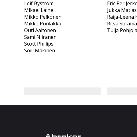
Leif Byström
Eric Per Jerk
Mikael Laine
Jukka Matias
Mikko Pelkonen
Raija-Leena
Mikko Puolakka
Ritva Sotam
Outi Aaltonen
Tuija Pohjol
Sami Niiranen
Scott Phillips
Soili Mäkinen