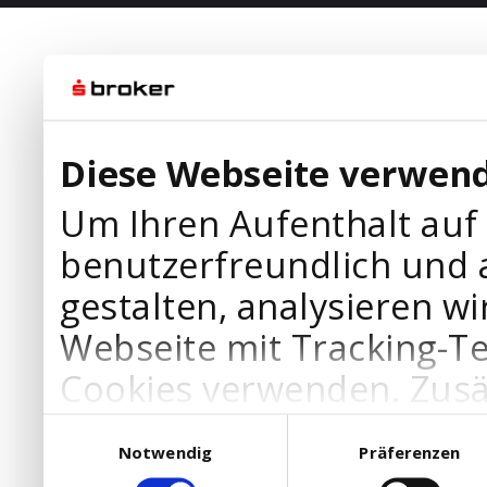
Diese Webseite verwend
Um Ihren Aufenthalt auf
benutzerfreundlich und 
gestalten, analysieren wi
Webseite mit Tracking-T
Cookies verwenden. Zusä
Werbepartner Cookies, u
Einwilligungsauswahl
Notwendig
Präferenzen
Ihre Bedürfnisse anzupa