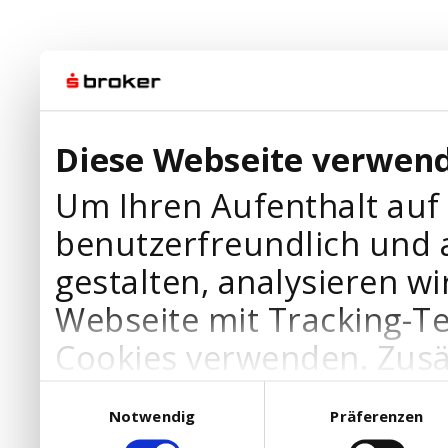
Diese Webseite verwend
Um Ihren Aufenthalt auf
benutzerfreundlich und 
gestalten, analysieren wi
Webseite mit Tracking-T
Cookies verwenden. Zusä
Werbepartner Cookies, u
Einwilligungsauswahl
Notwendig
Präferenzen
Ihre Bedürfnisse anzupa