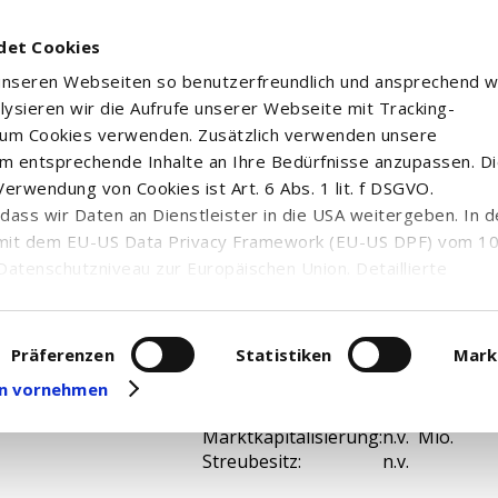
det Cookies
 unseren Webseiten so benutzerfreundlich und ansprechend w
alysieren wir die Aufrufe unserer Webseite mit Tracking-
rum Cookies verwenden. Zusätzlich verwenden unsere
m entsprechende Inhalte an Ihre Bedürfnisse anzupassen. D
erwendung von Cookies ist Art. 6 Abs. 1 lit. f DSGVO.
n, dass wir Daten an Dienstleister in die USA weitergeben. In 
mit dem EU-US Data Privacy Framework (EU-US DPF) vom 10. 
Datenschutzniveau zur Europäischen Union. Detaillierte
ei uns eingesetzten Cookies und deren Funktion, Hinweise zu
erarbeitung personenbezogener Daten und die Datenverarbe
ISIN:
uf unserer Seite zum
Datenschutz
. Dort können Sie Ihre
Präferenzen
Statistiken
Mark
WKN:
n.v.
eit widerrufen oder anpassen.
Branche:
n.v.
gen vornehmen
Land:
n.v.
Marktkapitalisierung:
n.v. Mio.
Streubesitz:
n.v.