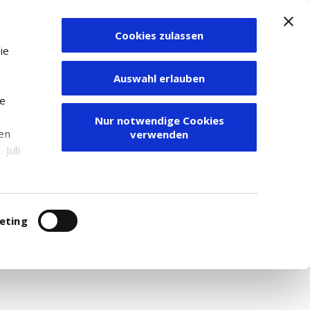
Cookies zulassen
Zum Depot
ie
Auswahl erlauben
ie
Nur notwendige Cookies
den
verwenden
Juli
r
itung
eting