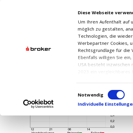
Diese Webseite verwen
Um Ihren Aufenthalt auf
möglich zu gestalten, an
Technologien, die wiede
Werbepartner Cookies, u
Rechtsgrundlage für die V
Ebenfalls willigen Sie ei
USA besteht inzwischen 
2023 ein vergleichbares 
Informationen über die b
damit einhergehenden V
Einwilligungsauswahl
in den USA, finden Sie a
Notwendig
Einwilligung auch jederz
Individuelle Einstellun