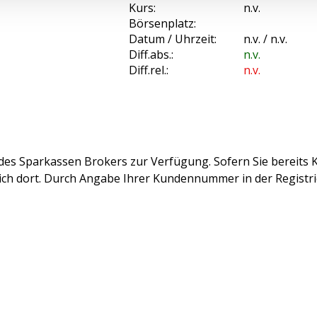
Kurs:
n.v.
Börsenplatz:
Datum / Uhrzeit:
n.v. / n.v.
Diff.abs.:
n.v.
Diff.rel.:
n.v.
des Sparkassen Brokers zur Verfügung. Sofern Sie bereits K
sich dort. Durch Angabe Ihrer Kundennummer in der Registr