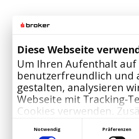
Diese Webseite verwend
Um Ihren Aufenthalt auf
benutzerfreundlich und 
gestalten, analysieren wi
Webseite mit Tracking-T
Cookies verwenden. Zusä
Werbepartner Cookies, u
Einwilligungsauswahl
Notwendig
Präferenzen
Ihre Bedürfnisse anzupa