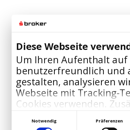
Diese Webseite verwend
Um Ihren Aufenthalt auf
benutzerfreundlich und 
gestalten, analysieren wi
Webseite mit Tracking-T
Cookies verwenden. Zusä
Werbepartner Cookies, u
Einwilligungsauswahl
Notwendig
Präferenzen
Ihre Bedürfnisse anzupa