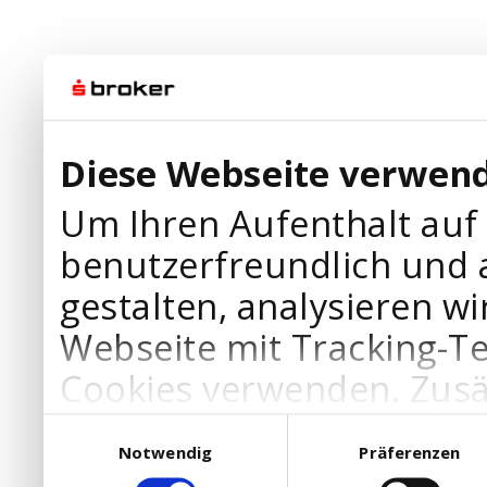
Diese Webseite verwend
Um Ihren Aufenthalt auf
benutzerfreundlich und 
gestalten, analysieren wi
Webseite mit Tracking-T
Cookies verwenden. Zusä
Werbepartner Cookies, u
Einwilligungsauswahl
Notwendig
Präferenzen
Ihre Bedürfnisse anzupa