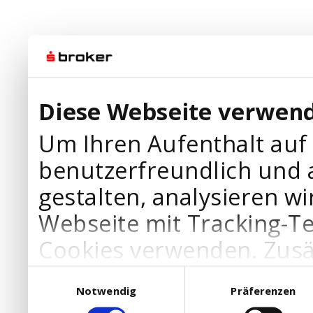
Diese Webseite verwend
Um Ihren Aufenthalt auf
benutzerfreundlich und 
gestalten, analysieren wi
Webseite mit Tracking-T
Cookies verwenden. Zusä
Werbepartner Cookies, u
Einwilligungsauswahl
Notwendig
Präferenzen
Ihre Bedürfnisse anzupa