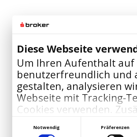
Diese Webseite verwend
Um Ihren Aufenthalt auf
benutzerfreundlich und 
gestalten, analysieren wi
Webseite mit Tracking-T
Cookies verwenden. Zusä
Werbepartner Cookies, u
Einwilligungsauswahl
Notwendig
Präferenzen
Ihre Bedürfnisse anzupa