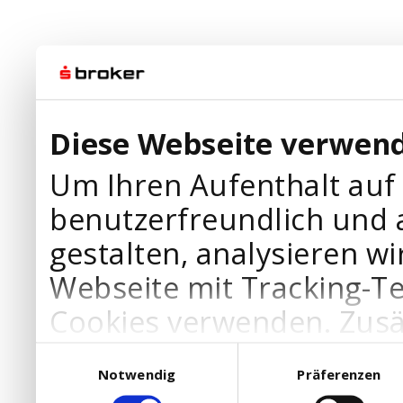
Diese Webseite verwend
Um Ihren Aufenthalt auf
benutzerfreundlich und 
gestalten, analysieren wi
Webseite mit Tracking-T
Cookies verwenden. Zusä
Werbepartner Cookies, u
Einwilligungsauswahl
Notwendig
Präferenzen
Ihre Bedürfnisse anzupa