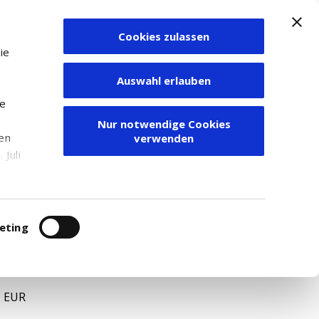
Cookies zulassen
Zum Depot
ie
Auswahl erlauben
ie
Nur notwendige Cookies
den
verwenden
Juli
r
itung
eting
1
. EUR