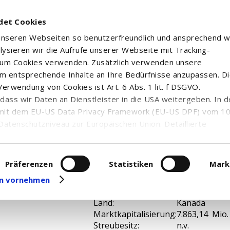
det Cookies
 unseren Webseiten so benutzerfreundlich und ansprechend w
alysieren wir die Aufrufe unserer Webseite mit Tracking-
rum Cookies verwenden. Zusätzlich verwenden unsere
m entsprechende Inhalte an Ihre Bedürfnisse anzupassen. D
erwendung von Cookies ist Art. 6 Abs. 1 lit. f DSGVO.
n, dass wir Daten an Dienstleister in die USA weitergeben. In 
mit dem EU-US Data Privacy Framework (EU-US DPF) vom 10. 
Datenschutzniveau zur Europäischen Union. Detaillierte
ei uns eingesetzten Cookies und deren Funktion, Hinweise zu
erarbeitung personenbezogener Daten und die Datenverarbe
uf unserer Seite zum
Datenschutz
. Dort können Sie Ihre
Präferenzen
Statistiken
Mark
ISIN:
CA26139R109
eit widerrufen oder anpassen.
gen vornehmen
WKN:
A41G6R
Branche:
Edelmetalle
Land:
Kanada
Marktkapitalisierung:
7.863,14 Mio
Streubesitz:
n.v.