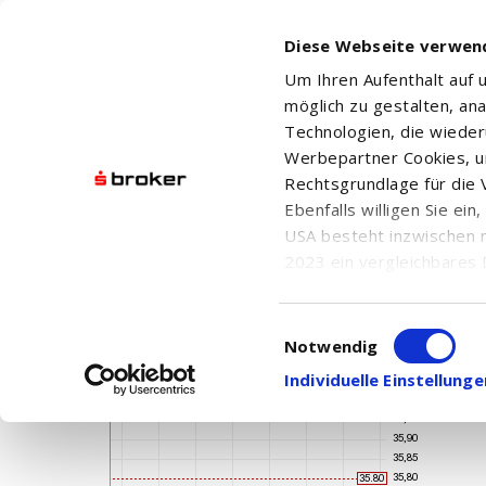
Diese Webseite verwen
Um Ihren Aufenthalt auf
möglich zu gestalten, an
Technologien, die wiede
Werbepartner Cookies, u
Rechtsgrundlage für die V
DPM METALS INC.
Ebenfalls willigen Sie ei
USA besteht inzwischen 
2023 ein vergleichbares 
Informationen über die b
damit einhergehenden V
Einwilligungsauswahl
in den USA, finden Sie a
Notwendig
Einwilligung auch jederz
Individuelle Einstellun