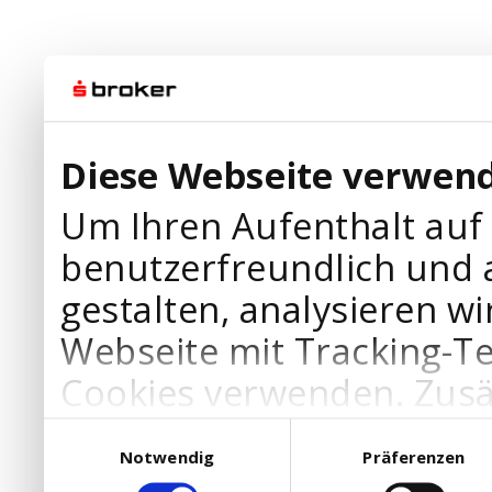
Diese Webseite verwend
Um Ihren Aufenthalt auf
benutzerfreundlich und 
gestalten, analysieren wi
Webseite mit Tracking-T
Cookies verwenden. Zusä
Werbepartner Cookies, u
Einwilligungsauswahl
Notwendig
Präferenzen
Ihre Bedürfnisse anzupa