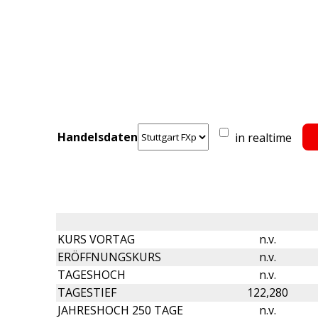
Handelsdaten
in realtime
KURS VORTAG
n.v.
ERÖFFNUNGSKURS
n.v.
TAGESHOCH
n.v.
TAGESTIEF
122,280
JAHRESHOCH 250 TAGE
n.v.