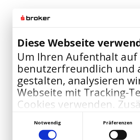
Diese Webseite verwend
Um Ihren Aufenthalt auf
benutzerfreundlich und 
gestalten, analysieren wi
Webseite mit Tracking-T
Cookies verwenden. Zusä
Werbepartner Cookies, u
Einwilligungsauswahl
Notwendig
Präferenzen
Ihre Bedürfnisse anzupa
die Verwendung von Cookies