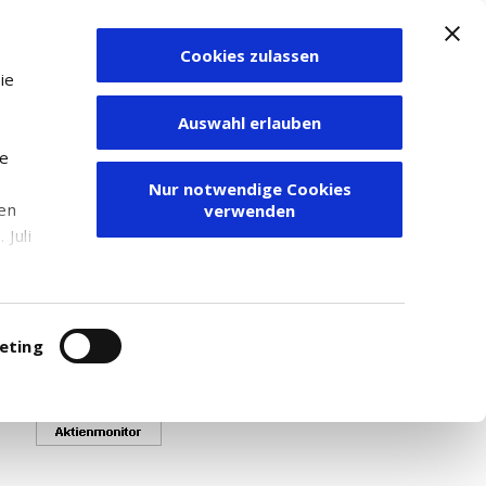
Cookies zulassen
Zum Depot
ie
Auswahl erlauben
ie
Nur notwendige Cookies
den
verwenden
ime-Kurse angezeigt werden.
Juli
 - 20 80 999.
r
itung
eting