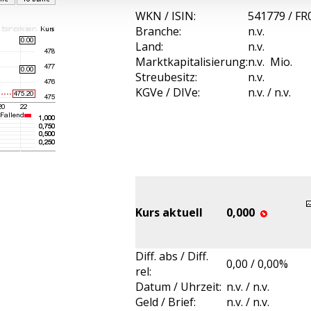
WKN / ISIN:
541779 / F
Branche:
n.v.
Land:
n.v.
Marktkapitalisierung:
n.v. Mio.
Streubesitz:
n.v.
KGVe / DIVe:
n.v. / n.v.
Kurs aktuell
0,000
Diff. abs / Diff.
0,00 / 0,00%
rel:
Datum / Uhrzeit:
n.v. / n.v.
Geld / Brief:
n.v. / n.v.