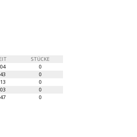
EIT
STÜCKE
:04
0
:43
0
:13
0
:03
0
:47
0