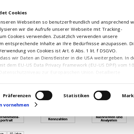
det Cookies
 unseren Webseiten so benutzerfreundlich und ansprechend w
alysieren wir die Aufrufe unserer Webseite mit Tracking-
rum Cookies verwenden. Zusätzlich verwenden unsere
m entsprechende Inhalte an Ihre Bedürfnisse anzupassen. D
erwendung von Cookies ist Art. 6 Abs. 1 lit. f DSGVO.
n, dass wir Daten an Dienstleister in die USA weitergeben. In 
uf von Realtimekursen ist verbraucht, so dass Ihnen Neart
mit dem EU-US Data Privacy Framework (EU-US DPF) vom 10. 
enden Sie sich bitte an die Top Trader - Hotline unter 0800
Datenschutzniveau zur Europäischen Union. Detaillierte
ei uns eingesetzten Cookies und deren Funktion, Hinweise zu
erarbeitung personenbezogener Daten und die Datenverarbe
TRIAL AVERAGE U...
uf unserer Seite zum
Datenschutz
. Dort können Sie Ihre
Präferenzen
Statistiken
Mark
eit widerrufen oder anpassen.
gen vornehmen