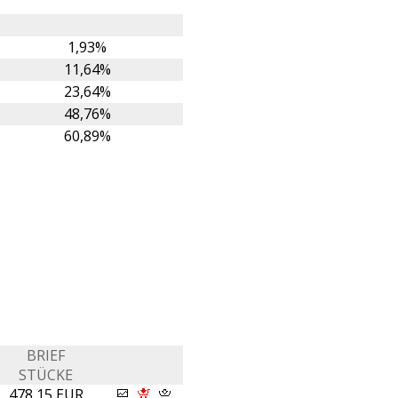
1,93%
11,64%
23,64%
48,76%
60,89%
BRIEF
STÜCKE
478,15 EUR