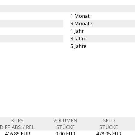
1 Monat
3 Monate
1 Jahr
3 Jahre
5 Jahre
KURS
VOLUMEN
GELD
DIFF. ABS. / REL.
STÜCKE
STÜCKE
416,85 EUR
0,00 EUR
478,05 EUR