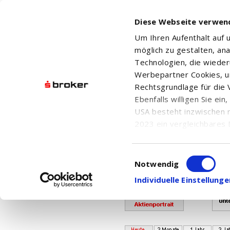
Diese Webseite verwen
Um Ihren Aufenthalt auf
möglich zu gestalten, an
Technologien, die wiede
Werbepartner Cookies, u
Rechtsgrundlage für die V
Ebenfalls willigen Sie ei
Ihr Kontingent für den Abr
USA besteht inzwischen 
Bei Fragen w
2023 ein vergleichbares 
Informationen über die b
damit einhergehenden V
Einwilligungsauswahl
AMUNDI DOW JONES INDUS
in den USA, finden Sie a
Notwendig
Einwilligung auch jederz
Individuelle Einstellun