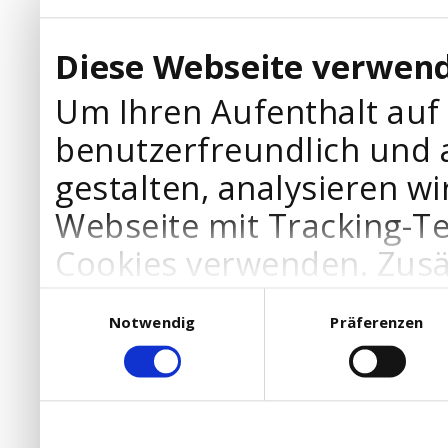
Diese Webseite verwend
Um Ihren Aufenthalt auf
benutzerfreundlich und 
gestalten, analysieren wi
Webseite mit Tracking-T
Cookies verwenden. Zusä
Werbepartner Cookies, u
Einwilligungsauswahl
Notwendig
Präferenzen
Ihre Bedürfnisse anzupa
die Verwendung von Cookies
DSGVO.