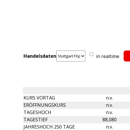
Handelsdaten
in realtime
KURS VORTAG
n.v.
ERÖFFNUNGSKURS
n.v.
TAGESHOCH
n.v.
TAGESTIEF
88,080
JAHRESHOCH 250 TAGE
n.v.