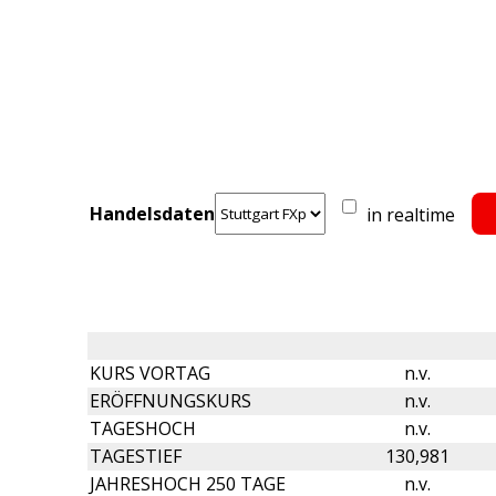
Handelsdaten
in realtime
KURS VORTAG
n.v.
ERÖFFNUNGSKURS
n.v.
TAGESHOCH
n.v.
TAGESTIEF
130,981
JAHRESHOCH 250 TAGE
n.v.