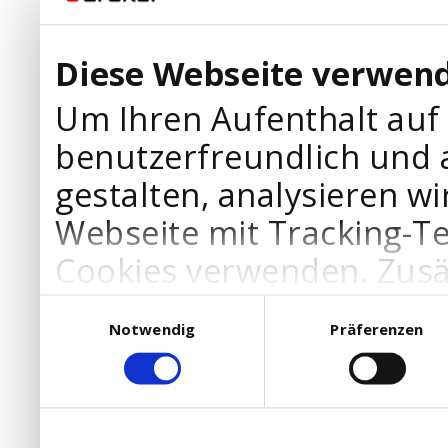
Diese Webseite verwend
Um Ihren Aufenthalt auf
benutzerfreundlich und 
gestalten, analysieren wi
Webseite mit Tracking-T
Cookies verwenden. Zusä
Werbepartner Cookies, u
Einwilligungsauswahl
Notwendig
Präferenzen
Ihre Bedürfnisse anzupa
die Verwendung von Cookies
DSGVO.