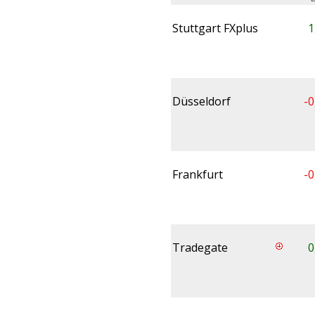
Stuttgart FXplus
1
Düsseldorf
-0
Frankfurt
-0
Tradegate
0