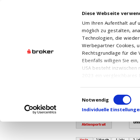
Diese Webseite verwen
Um Ihren Aufenthalt auf
möglich zu gestalten, an
Technologien, die wiede
Werbepartner Cookies, u
Rechtsgrundlage für die V
Ebenfalls willigen Sie ei
Ihr Kontingent für den Abr
USA besteht inzwischen 
Bei Fragen w
2023 ein vergleichbares 
Informationen über die b
damit einhergehenden V
Einwilligungsauswahl
AMUNDI MSCI WORLD SWAP -
in den USA, finden Sie a
Notwendig
Einwilligung auch jederz
Individuelle Einstellun