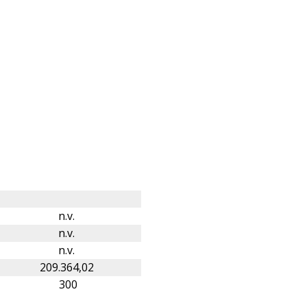
n.v.
n.v.
n.v.
209.364,02
300