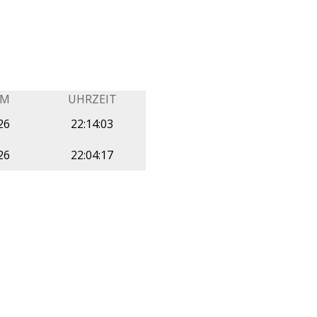
UM
UHRZEIT
26
22:14:03
26
22:04:17