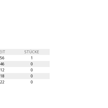
EIT
STÜCKE
:56
1
:46
0
:12
0
:18
0
:22
0