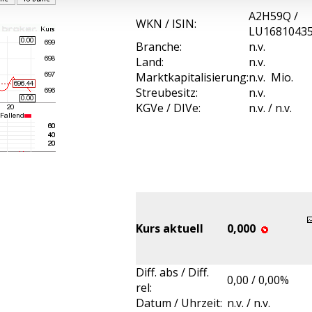
A2H59Q /
WKN / ISIN:
LU1681043
Branche:
n.v.
Land:
n.v.
Marktkapitalisierung:
n.v. Mio.
Streubesitz:
n.v.
KGVe / DIVe:
n.v. / n.v.
Kurs aktuell
0,000
Diff. abs / Diff.
0,00 / 0,00%
rel:
Datum / Uhrzeit:
n.v. / n.v.