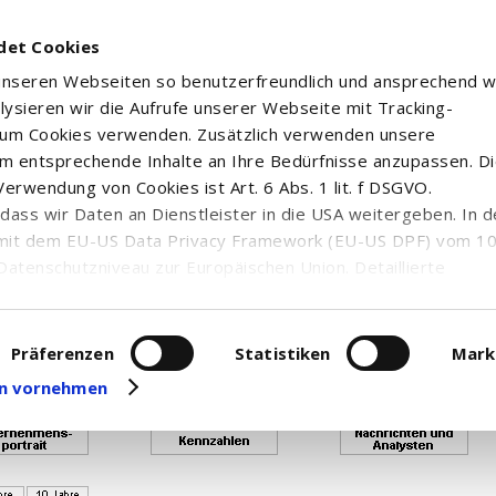
det Cookies
 unseren Webseiten so benutzerfreundlich und ansprechend w
alysieren wir die Aufrufe unserer Webseite mit Tracking-
rum Cookies verwenden. Zusätzlich verwenden unsere
m entsprechende Inhalte an Ihre Bedürfnisse anzupassen. D
erwendung von Cookies ist Art. 6 Abs. 1 lit. f DSGVO.
n, dass wir Daten an Dienstleister in die USA weitergeben. In 
uf von Realtimekursen ist verbraucht, so dass Ihnen Neart
mit dem EU-US Data Privacy Framework (EU-US DPF) vom 10. 
enden Sie sich bitte an die Top Trader - Hotline unter 0800
Datenschutzniveau zur Europäischen Union. Detaillierte
ei uns eingesetzten Cookies und deren Funktion, Hinweise zu
erarbeitung personenbezogener Daten und die Datenverarbe
 UCITS ETF - ...
uf unserer Seite zum
Datenschutz
. Dort können Sie Ihre
Präferenzen
Statistiken
Mark
eit widerrufen oder anpassen.
gen vornehmen