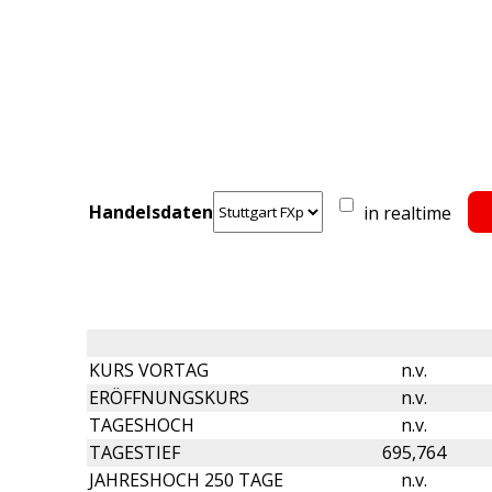
Handelsdaten
in realtime
KURS VORTAG
n.v.
ERÖFFNUNGSKURS
n.v.
TAGESHOCH
n.v.
TAGESTIEF
695,764
JAHRESHOCH 250 TAGE
n.v.