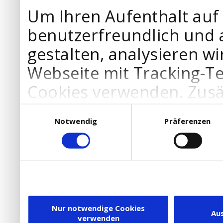
Um Ihren Aufenthalt auf
benutzerfreundlich und 
gestalten, analysieren wi
Webseite mit Tracking-T
Cookies verwenden. Zusä
Werbepartner Cookies, u
Einwilligungsauswahl
Notwendig
Präferenzen
Ihre Bedürfnisse anzupa
die Verwendung von Cookies
DSGVO.
Ebenfalls willigen Sie ein
Dienstleister in die USA
Nur notwendige Cookies
Au
verwenden