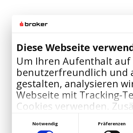
Diese Webseite verwend
Um Ihren Aufenthalt auf
benutzerfreundlich und 
gestalten, analysieren wi
Webseite mit Tracking-T
Cookies verwenden. Zusä
Werbepartner Cookies, u
Einwilligungsauswahl
Notwendig
Präferenzen
Ihre Bedürfnisse anzupa