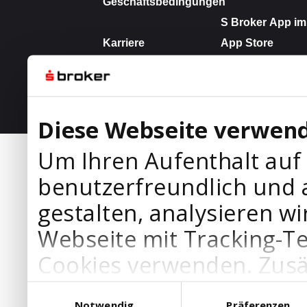
Diese Webseite verwend
Um Ihren Aufenthalt auf
benutzerfreundlich und 
gestalten, analysieren wi
Webseite mit Tracking-T
Cookies verwenden. Zusä
Werbepartner Cookies, u
Einwilligungsauswahl
Notwendig
Präferenzen